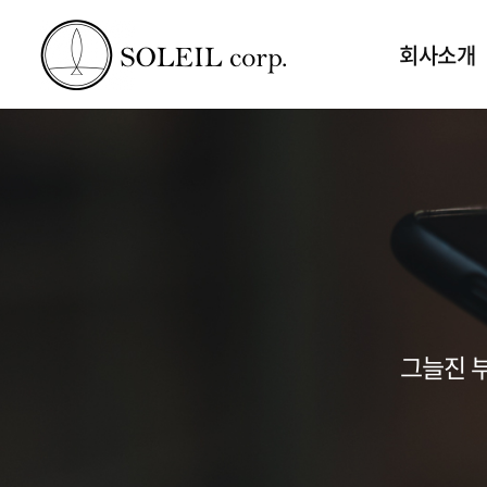
회사소개
그늘진 